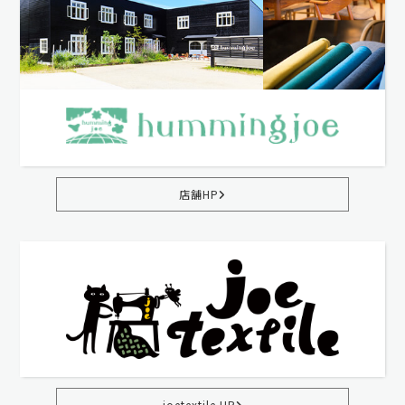
店舗HP
joetextile HP