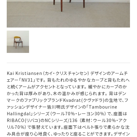
Kai Kristiansen（カイ・クリスチャンセン）デザインのアームチ
ェアー「NV31」です。 背もたれのゆるやかなカーブと背もたれへ
と続くアームがアクセントとなっています。 緩やかにカーブのか
かった背は厚みがあり、木の温かみが感じられます。 背はデン
マークのファブリックブランドKvadrat(クヴァドラ)の生地で、フ
ァッションデザイナー皆川明氏デザインの「Tambourine
Hallingdal」シリーズ（ウール70％・レーヨン30％）で、座面は
RIBACO(リバコ)のNCシリーズ/136 （素材：ウール30％・アク
リル70％）で張替えています。座面下はベルト張りで柔らかな沈
み具合が座り心地良く、ゆったりと座ることができます。デザイン