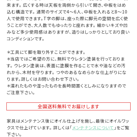
来ます。 広くする時は天板を両側から引いて開き、中板をはめ
込む構造です。 通常のサイズで4～6人、中板を入れると8～10
人で使用できます。T字の脚は、座った際に脚元の空間を広く使
うことができ、大人数でもゆったりと座れます。 細かいキズや凹
みなど多少使用感はありますが、造りはしっかりとしており良い
コンディションです。
＊工具にて脚を取り外すことができます。
＊当店ではご希望の方に、無料でウレタン塗装を行っておりま
す。 ウレタン塗装は、表面に塗膜を作ることで水や油などの汚
れから、木材を守ります。 つやのあるなめらかな仕上がりにな
ります。詳しくはお問い合わせ下さい。
＊濡れたものや湿ったものを長時間置くとしみになりますので
ご注意下さい。
全国送料無料
でお届けします
家具はメンテナンス後にオイル仕上げを施し、最後にオイルワッ
クスで仕上げています。 詳しくは「
メンテナンスについて
」をご覧
下さい。