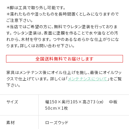
＊脚は工具で取り外し可能です。
＊濡れたものや湿ったものを長時間置くとしみになりますので
ご注意下さい。
＊当店ではご希望の方に、無料でウレタン塗装を行っておりま
す。 ウレタン塗装は、表面に塗膜を作ることで水や油などの汚
れから、木材を守ります。 つやのあるなめらかな仕上がりにな
ります。詳しくはお問い合わせ下さい。
全国送料無料
でお届けします
家具はメンテナンス後にオイル仕上げを施し、最後にオイルワッ
クスで仕上げています。 詳しくは「
メンテナンスについて
」をご覧
下さい。
サイズ
幅150×奥行105×高さ73（㎝） 中板
50cm×1枚
素材
ローズウッド