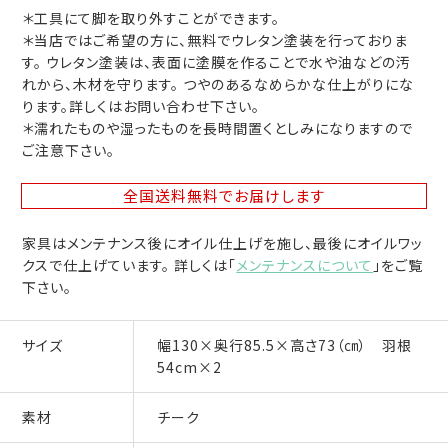
＊工具にて脚を取り外すことができます。
＊当店ではご希望の方に、無料でウレタン塗装を行っておりま
す。 ウレタン塗装は、表面に塗膜を作ることで水や油などの汚
れから、木材を守ります。 つやのあるなめらかな仕上がりにな
ります。詳しくはお問い合わせ下さい。
＊濡れたものや湿ったものを長時間置くとしみになりますので
ご注意下さい。
全国送料無料
でお届けします
家具はメンテナンス後にオイル仕上げを施し、最後にオイルワッ
クスで仕上げています。 詳しくは「
メンテナンスについて
」をご覧
下さい。
サイズ
幅130×奥行85.5×高さ73（㎝） 羽根
54cm×2
素材
チーク