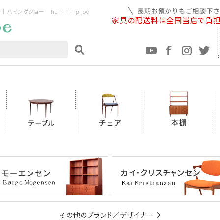
ミングジョー humming joe
家具の配送料は全国当店で負
その他のブランド／デザイナー