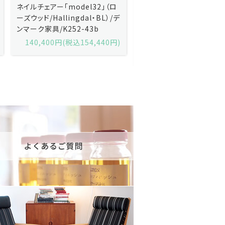
Kai Kristiansenカイ・クリスチ
Johannes Andersen
ャンセン/ダイニングチェアー
ス・アンダーセン/サイドボ
「No.42」（ローズウッド・レザー
「model 160」（ローズウッ
黒）/デンマーク家具/J252-57j
デンマーク家具/J219-30
175,600円(税込193,160円)
602,000円(税込662,2