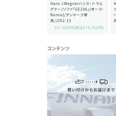
J.Wegnerハンス・J・ウェ
Hans J.Wegnerハンス・J・ウェ
ソファ「GE236」(オーク・
グナー/ソファ「GE235」(オーク/
x)/デンマーク家
ハリンダル・RE)/デンマーク家
2-13
具/J258-2
,600円(税込679,360円)
629,200円(税込692,120円)
コンテンツ