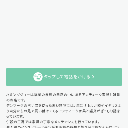
タップして電話をかける
ハミングジョーは福岡の糸島の自然の中にあるアンティーク家具と雑貨
のお店です。
デンマークの古い窓を使った黒い建物には、年に 3 回、北欧やイギリスよ
り自分たちの足で買い付けてくるアンティーク家具と雑貨がぎっしり詰ま
っています。
併設の工房では家具の丁寧なメンテナンスも行っています。
先人達のインスピレーションがお客様の感性と響き合う様なそんなアン