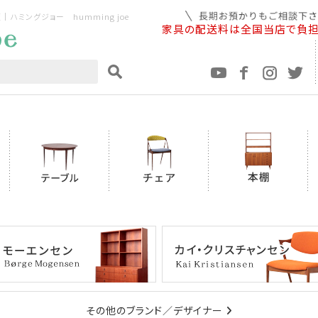
ミングジョー humming joe
家具の配送料は全国当店で負
その他のブランド／デザイナー