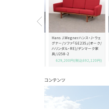
J.Wegnerハンス・J・ウェ
Hans J.Wegnerハンス・J・ウェ
ソファ「GE236」(オーク・
グナー/ソファ「GE235」(オーク/
x)/デンマーク家
ハリンダル・RE)/デンマーク家
2-13
具/J258-2
,600円(税込679,360円)
629,200円(税込692,120円)
コンテンツ