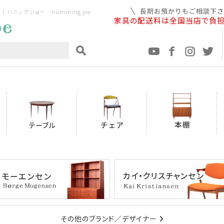
ミングジョー humming joe
家具の配送料は全国当店で負
その他のブランド／デザイナー