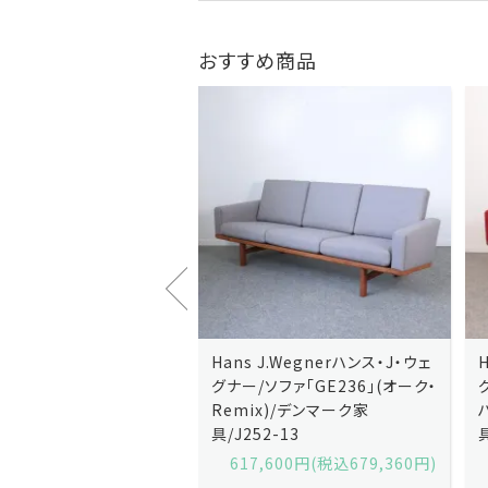
おすすめ商品
J.Wegnerハンス・J・ウェ
Hans J.Wegnerハンス・J・ウェ
ソファ「GE236」(オーク・
グナー/ソファ「GE235」(オーク/
x)/デンマーク家
ハリンダル・RE)/デンマーク家
2-13
具/J258-2
,600円(税込679,360円)
629,200円(税込692,120円)