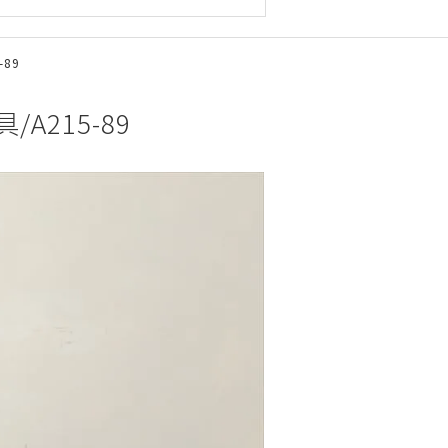
89
A215-89