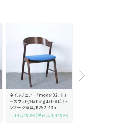
Kai Kristiansenカイ・クリスチ
Johannes Andersen
ャンセン/ダイニングチェアー
ス・アンダーセン/サイドボ
「No.42」（ローズウッド・レザー
「model 160」（ローズウッ
黒）/デンマーク家具/J252-57j
デンマーク家具/J219-30
175,600円(税込193,160円)
602,000円(税込662,2