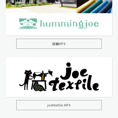
店舗HP
joetextile HP