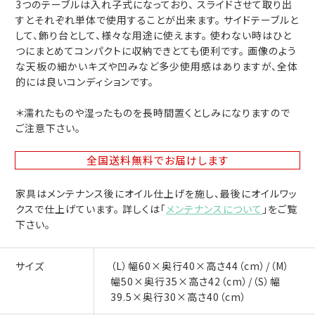
3つのテーブルは入れ子式になっており、 スライドさせて取り出
すとそれぞれ単体で使用することが出来ます。 サイドテーブルと
して、飾り台として、様々な用途に使えます。 使わない時はひと
つにまとめてコンパクトに収納できとても便利です。 画像のよう
な天板の細かいキズや凹みなど多少使用感はありますが、全体
的には良いコンディションです。
＊濡れたものや湿ったものを長時間置くとしみになりますので
ご注意下さい。
全国送料無料
でお届けします
家具はメンテナンス後にオイル仕上げを施し、最後にオイルワッ
クスで仕上げています。 詳しくは「
メンテナンスについて
」をご覧
下さい。
サイズ
（L）幅60×奥行40×高さ44（cm）/（M）
幅50×奥行35×高さ42（cm）/（S）幅
39.5×奥行30×高さ40（cm）