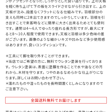
ンがアクセントとなった、しっかりとした良い造りです。 上の天板
を軽く持ち上げて下の板をスライドさせながら引き出すと、 上の
天板が沈み、段差なくフラットになる仕組みです。 羽根部分の
支えも同時に2本出てきますのでしっかりしています。 羽根を引
き出すことで来客時などに簡単に大きく出来るためとても便利
です。 通常は4～6人でゆったり座れる長方形ですが、最大にす
ると8～10人程度で使用できます。天板と羽根は多少色味の差
がございます。 画像のような細かいキズや凹みなど多少使用感
はありますが、良いコンディションです。
＊工具にて脚を取り外すことができます。
＊当店ではご希望の方に、無料でウレタン塗装を行っておりま
す。 ウレタン塗装は、表面に塗膜を作ることで水や油などの汚
れから、木材を守ります。 つやのあるなめらかな仕上がりにな
ります。詳しくはお問い合わせ下さい。
＊濡れたものや湿ったものを長時間置くとしみになりますので
ご注意下さい。
全国送料無料
でお届けします
家具はメンテナンス後にオイル仕上げを施し、最後にオイルワッ