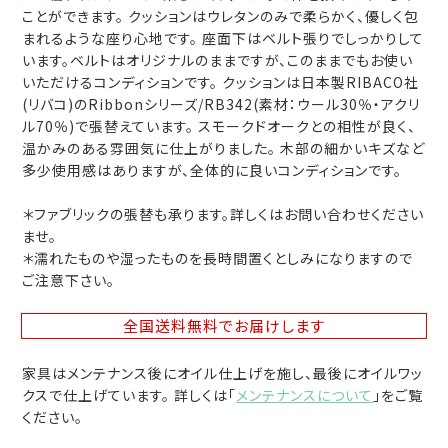
ことができます。 クッションはウレタンのみで柔らかく、優しく包
まれるような座り心地です。 座面下はベルト張りでしっかりして
います。ベルトはオリジナルのままですが、このままでもお使い
いただけるコンディションです。 クッションは日本製RIBACO社
(リバコ)のRibbonシリーズ/RB342(素材：ウール30％・アクリ
ル70％)で張替えています。 スモークドオークとの相性が良く、
温かみのある雰囲気に仕上がりました。 木部の細かいキズなど
多少使用感はありますが、全体的に良いコンディションです。
＊ファブリックの張替も承ります。詳しくはお問い合わせください
ませ。
＊濡れたものや湿ったものを長時間置くとしみになりますので
ご注意下さい。
全国送料無料
でお届けします
家具はメンテナンス後にオイル仕上げを施し、最後にオイルワッ
クスで仕上げています。 詳しくは「
メンテナンスについて
」をご覧
ください。