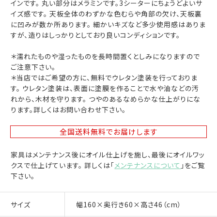
インです。 丸い部分はメラミンです。3シーターにちょうどよいサ
イズ感です。 天板全体のわずかな色むらや角部の欠け、天板裏
に凹みが数か所あります。 細かいキズなど多少使用感はありま
すが、造りはしっかりとしており良いコンディションです。
＊濡れたものや湿ったものを長時間置くとしみになりますので
ご注意下さい。
＊当店ではご希望の方に、無料でウレタン塗装を行っておりま
す。 ウレタン塗装は、表面に塗膜を作ることで水や油などの汚
れから、木材を守ります。 つやのあるなめらかな仕上がりにな
ります。詳しくはお問い合わせ下さい。
全国送料無料
でお届けします
家具はメンテナンス後にオイル仕上げを施し、最後にオイルワッ
クスで仕上げています。 詳しくは「
メンテナンスについて
」をご覧
下さい。
サイズ
幅160×奥行き60×高さ46（cm）