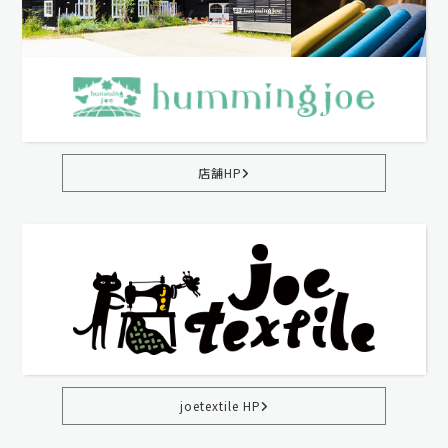
店舗HP
joetextile HP