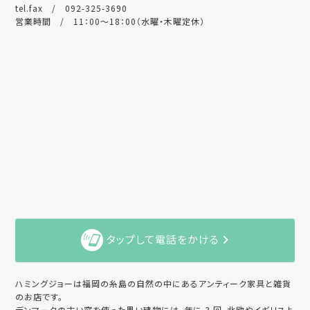
tel.fax / 092-325-3690
営業時間 / 11：00～18：00（水曜・木曜定休）
タップして電話をかける
ハミングジョーは福岡の糸島の自然の中にあるアンティーク家具と雑貨
のお店です。
デンマークの古い窓を使った黒い建物には、年に 3 回、北欧やイギリスよ