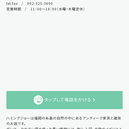
tel.fax / 092-325-3690
営業時間 / 11：00～18：00（水曜・木曜定休）
タップして電話をかける
ハミングジョーは福岡の糸島の自然の中にあるアンティーク家具と雑貨
のお店です。
デンマークの古い窓を使った黒い建物には、年に 3 回、北欧やイギリスよ