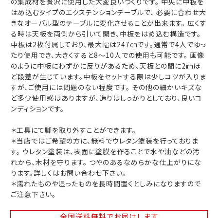
の集成材を贅沢に使用した大変良いつくりです。 中央に中板を
はめ込むタイプのエクステンションテーブルで、 必要に合わせ大
きなオーバル型のテーブルに変化させることが出来ます。 広くす
る時は天板を両側から引いて開き、中板をはめ込む構造です。
中板は2枚付属しており、最大幅は247㎝です。通常で4人でゆっ
たり使用でき、大きくすると8～10人での使用も可能です。 画像
のように中板にわずかに反りがあるため、天板との間に2㎜ほ
ど段差が生じています。中板をセットする際は少しコツが入りま
すが、ご使用には問題のない程度です。 その他の細かいキズな
ど多少使用感はありますが、造りはしっかりとしており、良いコ
ンディションです。
＊工具にて脚を取り外すことができます。
＊当店ではご希望の方に、無料でウレタン塗装を行っておりま
す。 ウレタン塗装は、表面に塗膜を作ることで水や油などの汚
れから、木材を守ります。 つやのあるなめらかな仕上がりにな
ります。詳しくはお問い合わせ下さい。
＊濡れたものや湿ったものを長時間置くとしみになりますので
ご注意下さい。
全国送料無料
でお届けします