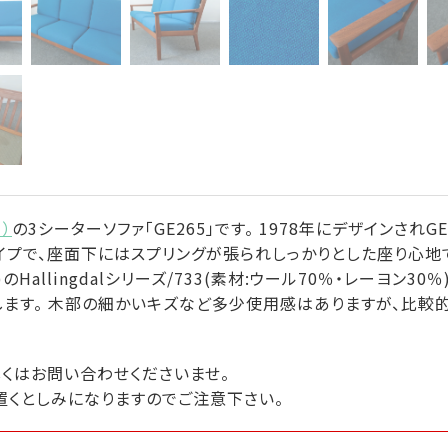
ー）
の3シーターソファ「GE265」です。 1978年にデザインされ
タイプで、座面下にはスプリングが張られしっかりとした座り心地で
ラ)のHallingdalシリーズ/733(素材:ウール70％・レーヨン
ます。 木部の細かいキズなど多少使用感はありますが、比較
しくはお問い合わせくださいませ。
置くとしみになりますのでご注意下さい。