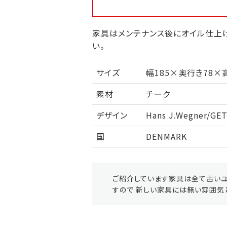
家具はメンテナンス後にオイル仕上げ
い。
サイズ
幅185×奥行き78×高
素材
チーク
デザイン
Hans J.Wegner/GE
国
DENMARK
ご紹介しています家具は全て古いユ
すので 新しい家具には無い雰囲気