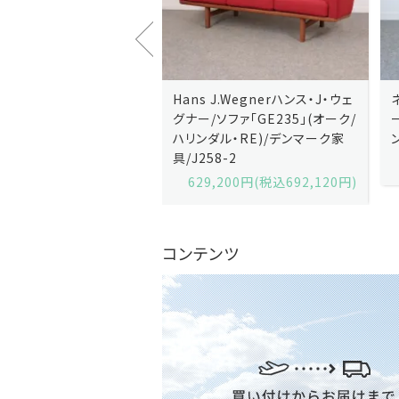
J.Wegnerハンス・J・ウェ
Hans J.Wegnerハンス・J・ウェ
ソファ「GE236」(オーク・
グナー/ソファ「GE235」(オーク/
x)/デンマーク家
ハリンダル・RE)/デンマーク家
2-13
具/J258-2
,600円(税込679,360円)
629,200円(税込692,120円)
コンテンツ