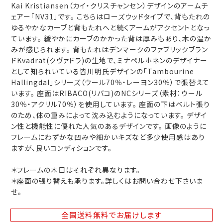
Kai Kristiansen（カイ・クリスチャンセン）デザインのアームチ
ェアー「NV31」です。 こちらはローズウッドタイプで、背もたれの
ゆるやかなカーブと背もたれへと続くアームがアクセントとなっ
ています。 緩やかにカーブのかかった背は厚みもあり、木の温か
みが感じられます。 背もたれはデンマークのファブリックブラン
ドKvadrat(クヴァドラ)の生地で、ミナペルホネンのデザイナー
として知られいている皆川明氏デザインの「Tambourine
Hallingdal」シリーズ（ウール70％・レーヨン30％）で張替えて
います。 座面はRIBACO(リバコ)のNCシリーズ（素材：ウール
30％・アクリル70％）を使用しています。 座面の下はベルト張り
のため、体の重みによって沈み込むようになっています。 デザイ
ン性と機能性に優れた人気のあるデザインです。 画像のように
フレームにわずかな凹みや細かいキズなど多少使用感はあり
ますが、良いコンディションです。
＊フレームの木目はそれぞれ異なります。
＊座面の張り替えも承ります。詳しくはお問い合わせ下さいま
せ。
全国送料無料
でお届けします