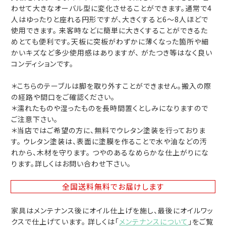
わせて大きなオーバル型に変化させることができます。通常で4
人はゆったりと座れる円形ですが、大きくすると6～8人ほどで
使用できます。 来客時などに簡単に大きくすることができるた
めとても便利です。天板に突板がわずかに薄くなった箇所や細
かいキズなど多少使用感はありますが、 がたつき等はなく良い
コンディションです。
＊こちらのテーブルは脚を取り外すことができません。搬入の際
の経路や間口をご確認ください。
＊濡れたものや湿ったものを長時間置くとしみになりますので
ご注意下さい。
＊当店ではご希望の方に、無料でウレタン塗装を行っておりま
す。 ウレタン塗装は、表面に塗膜を作ることで水や油などの汚
れから、木材を守ります。 つやのあるなめらかな仕上がりにな
ります。詳しくはお問い合わせ下さい。
全国送料無料
でお届けします
家具はメンテナンス後にオイル仕上げを施し、最後にオイルワッ
クスで仕上げています。 詳しくは「
メンテナンスについて
」をご覧