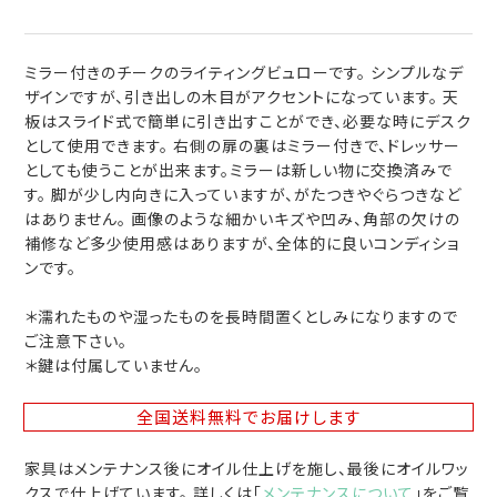
ミラー付きのチークのライティングビュローです。 シンプルなデ
ザインですが、引き出しの木目がアクセントになっています。 天
板はスライド式で簡単に引き出すことができ、必要な時にデスク
として使用できます。 右側の扉の裏はミラー付きで、ドレッサー
としても使うことが出来ます。ミラーは新しい物に交換済みで
す。 脚が少し内向きに入っていますが、がたつきやぐらつきなど
はありません。 画像のような細かいキズや凹み、角部の欠けの
補修など多少使用感はありますが、全体的に良いコンディショ
ンです。
＊濡れたものや湿ったものを長時間置くとしみになりますので
ご注意下さい。
＊鍵は付属していません。
全国送料無料
でお届けします
家具はメンテナンス後にオイル仕上げを施し、最後にオイルワッ
クスで仕上げています。 詳しくは「
メンテナンスについて
」をご覧