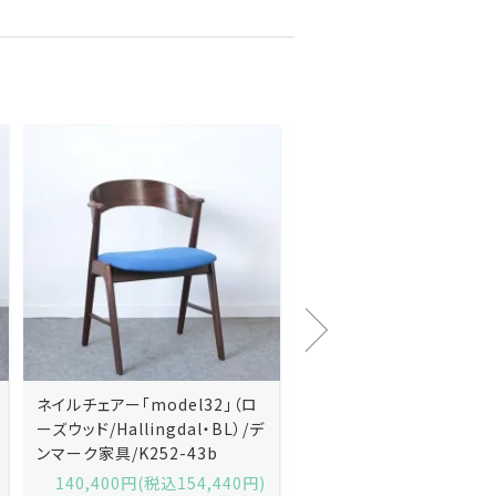
Kai Kristiansenカイ・クリスチ
Johannes Andersen
ャンセン/ダイニングチェアー
ス・アンダーセン/サイドボ
「No.42」（ローズウッド・レザー
「model 160」（ローズウッ
黒）/デンマーク家具/J252-57j
デンマーク家具/J219-30