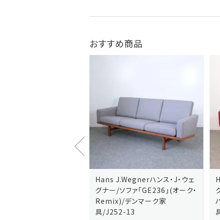
おすすめ商品
J.Wegnerハンス・J・ウェ
Hans J.Wegnerハンス・J・ウェ
ソファ「GE236」(オーク・
グナー/ソファ「GE235」(オーク/
x)/デンマーク家
ハリンダル・RE)/デンマーク家
2-13
具/J258-2