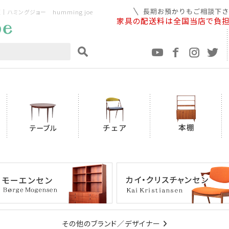
ミングジョー humming joe
家具の配送料は全国当店で負
その他のブランド／デザイナー