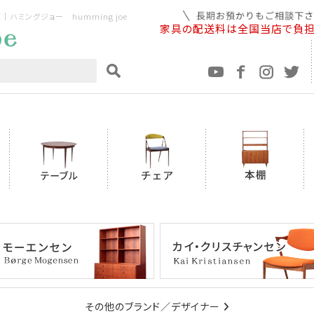
ミングジョー humming joe
家具の配送料は全国当店で負
その他のブランド／デザイナー