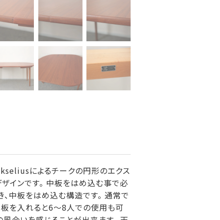
Ekseliusによるチークの円形のエクス
デザインです。 中板をはめ込む事で必
、中板をはめ込む構造です。 通常で
中板を入れると6～8人での使用も可
の風合いを感じることが出来ます。 天