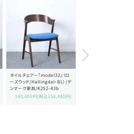
Kai Kristiansenカイ・クリスチ
Johannes Andersen
ャンセン/ダイニングチェアー
ス・アンダーセン/サイドボ
「No.42」（ローズウッド・レザー
「model 160」（ローズウッ
黒）/デンマーク家具/J252-57j
デンマーク家具/J219-30
175,600円(税込193,160円)
602,000円(税込662,2