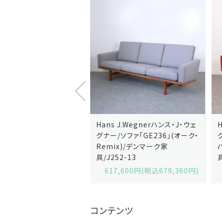
J.Wegnerハンス・J・ウェ
Hans J.Wegnerハンス・J・ウェ
ソファ「GE236」(オーク・
グナー/ソファ「GE235」(オーク/
x)/デンマーク家
ハリンダル・RE)/デンマーク家
2-13
具/J258-2
,600円(税込679,360円)
629,200円(税込692,120円)
コンテンツ