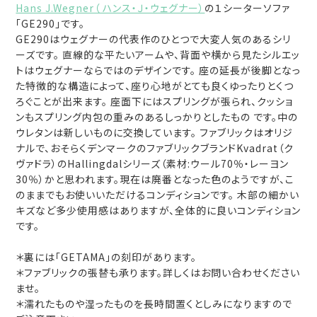
Hans J.Wegner（ ハンス・Ｊ・ウェグナー）
の１シーターソファ
「GE290」です。
GE290はウェグナーの代表作のひとつで大変人気のあるシリ
ーズです。 直線的な平たいアームや、背面や横から見たシルエッ
トはウェグナーならではのデザインです。 座の延長が後脚となっ
た特徴的な構造によって、座り心地がとても良くゆったりとくつ
ろぐことが出来ます。 座面下にはスプリングが張られ、クッショ
ンもスプリング内包の重みのあるしっかりとしたもの です。中の
ウレタンは新しいものに交換しています。 ファブリックはオリジ
ナルで、おそらくデンマークのファブリックブランドKvadrat（ク
ヴァドラ）のHallingdalシリーズ（素材:ウール70％・レーヨン
30％）かと思われます。現在は廃番となった色のようですが、こ
のままでもお使いいただけるコンディションです。 木部の細かい
キズなど多少使用感はありますが、全体的に良いコンディション
です。
＊裏には「GETAMA」の刻印があります。
＊ファブリックの張替も承ります。詳しくはお問い合わせください
ませ。
＊濡れたものや湿ったものを長時間置くとしみになりますので