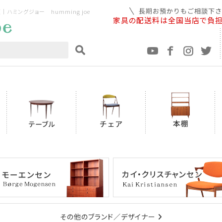
ミングジョー humming joe
家具の配送料は全国当店で負
その他のブランド／デザイナー