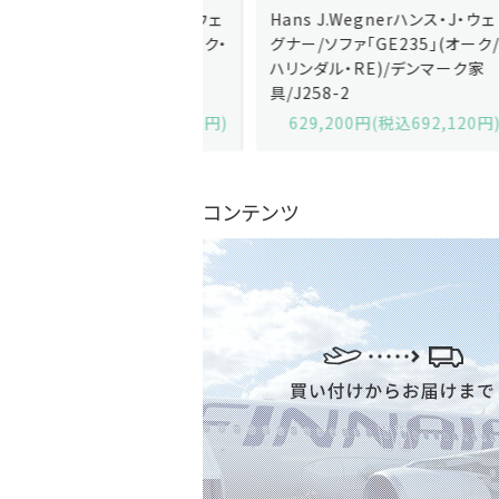
J.Wegnerハンス・J・ウェ
Hans J.Wegnerハンス・J・ウェ
ソファ「GE236」(オーク・
グナー/ソファ「GE235」(オーク/
x)/デンマーク家
ハリンダル・RE)/デンマーク家
2-13
具/J258-2
,600円(税込679,360円)
629,200円(税込692,120円)
コンテンツ