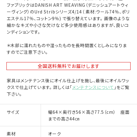
ファブリックはDANISH ART WEAVING（デニッシュアートウィ
ーヴィング）のUrd Stribシリーズ4/14（ 素材:ウール74％、ポリ
エステル17％、コットン9％) で張り替えています。 画像のような
細かなキズや小さな欠けなど多少使用感はありますが、良いコ
ンディションです。
＊木部に濡れたものや湿ったものを長時間置くとしみになりま
すのでご注意下さい。
全国送料無料
でお届けします
家具はメンテナンス後にオイル仕上げを施し、最後にオイルワッ
クスで仕上げています。 詳しくは「
メンテナンスについて
」をご覧
下さい。
サイズ
幅64×奥行き56×高さ77.5（cm） 座面
までの高さ44㎝
素材
オーク