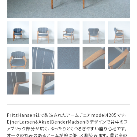
FritzHansen社で製造されたアームチェアmodel4205です。
EjnerLarsen&AkselBenderMadsenのデザインで背中のフ
ァブリック部分が広く、ゆったりとくつろぎやすい座り心地です。
オークの丸みのあるアームが腕に優しく馴染みます。 背と座の