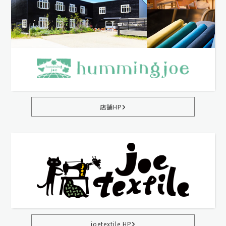
店舗HP
joetextile HP