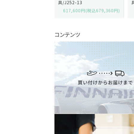
2-13
具/J258-2
,600円(税込679,360円)
629,200円(税込692,120円)
コンテンツ