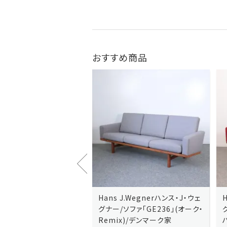
おすすめ商品
J.Wegnerハンス・J・ウェ
Hans J.Wegnerハンス・J・ウェ
ソファ「GE236」(オーク・
グナー/ソファ「GE235」(オーク/
x)/デンマーク家
ハリンダル・RE)/デンマーク家