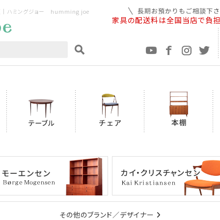
ミングジョー humming joe
家具の配送料は全国当店で負
その他のブランド／デザイナー