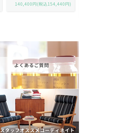
黒）/デンマーク家具/J252-57j
デンマーク家具/J219-30
175,600円(税込193,160円)
602,000円(税込662,2