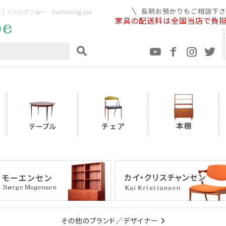
ミングジョー humming joe
家具の配送料は全国当店で負
その他のブランド／デザイナー