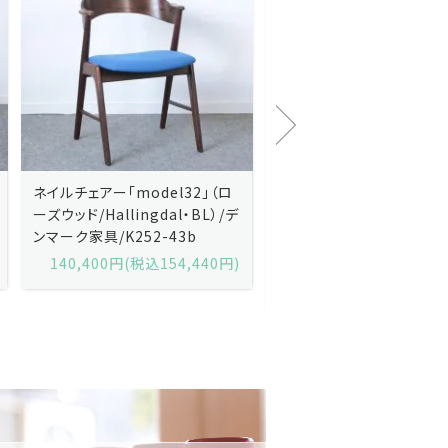
Kai Kristiansenカイ・クリスチ
Johannes Andersen
ャンセン/ダイニングチェアー
ス・アンダーセン/サイドボ
「No.42」（ローズウッド・レザー
「model 160」（ローズウッ
黒）/デンマーク家具/J252-57j
デンマーク家具/J219-30
175,600円(税込193,160円)
602,000円(税込662,2