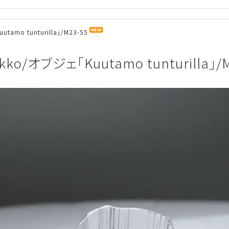
utamo tunturilla」/M23-55
okko/オブジェ「Kuutamo tunturilla」/