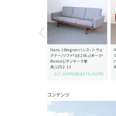
J.Wegnerハンス・J・ウェ
Hans J.Wegnerハンス・J・ウェ
ソファ「GE236」(オーク・
グナー/ソファ「GE235」(オーク/
x)/デンマーク家
ハリンダル・RE)/デンマーク家
2-13
具/J258-2
,600円(税込679,360円)
629,200円(税込692,120円)
コンテンツ