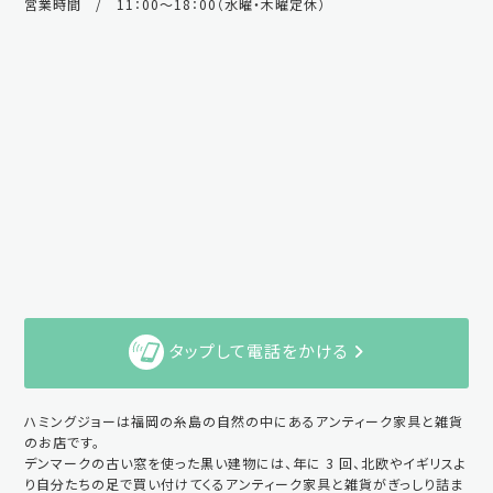
営業時間 / 11：00～18：00（水曜・木曜定休）
タップして電話をかける
ハミングジョーは福岡の糸島の自然の中にあるアンティーク家具と雑貨
のお店です。
デンマークの古い窓を使った黒い建物には、年に 3 回、北欧やイギリスよ
り自分たちの足で買い付けてくるアンティーク家具と雑貨がぎっしり詰ま