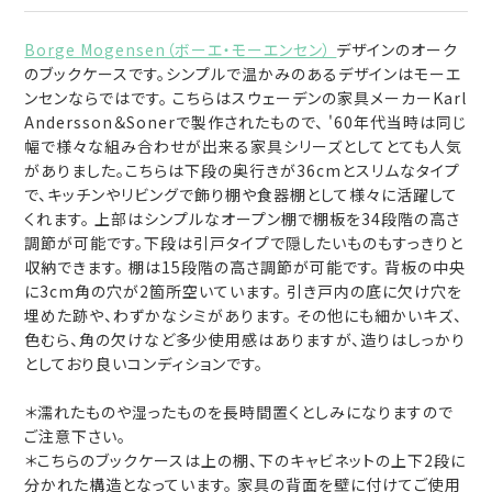
Borge Mogensen（ボーエ・モーエンセン）
デザインのオーク
のブックケースです。シンプルで温かみのあるデザインはモーエ
ンセンならではです。 こちらはスウェーデンの家具メーカーKarl
Andersson＆Sonerで製作されたもので、 '60年代当時は同じ
幅で様々な組み合わせが出来る家具シリーズとしてとても人気
がありました。こちらは下段の奥行きが36cmとスリムなタイプ
で、キッチンやリビングで飾り棚や食器棚として様々に活躍して
くれます。 上部はシンプルなオープン棚で棚板を34段階の高さ
調節が可能です。下段は引戸タイプで隠したいものもすっきりと
収納できます。 棚は15段階の高さ調節が可能です。 背板の中央
に3cm角の穴が2箇所空いています。 引き戸内の底に欠け穴を
埋めた跡や、わずかなシミがあります。 その他にも細かいキズ、
色むら、角の欠けなど多少使用感はありますが、造りはしっかり
としており良いコンディションです。
＊濡れたものや湿ったものを長時間置くとしみになりますので
ご注意下さい。
＊こちらのブックケースは上の棚、下のキャビネットの上下2段に
分かれた構造となっています。 家具の背面を壁に付けてご使用