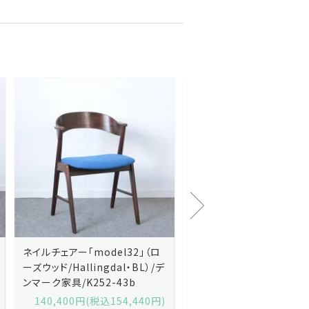
Kai Kristiansenカイ・クリスチ
Johannes Andersen
ャンセン/ダイニングチェアー
ス・アンダーセン/サイドボ
「No.42」（ローズウッド・レザー
「model 160」（ローズウッ
黒）/デンマーク家具/J252-57j
デンマーク家具/J219-30