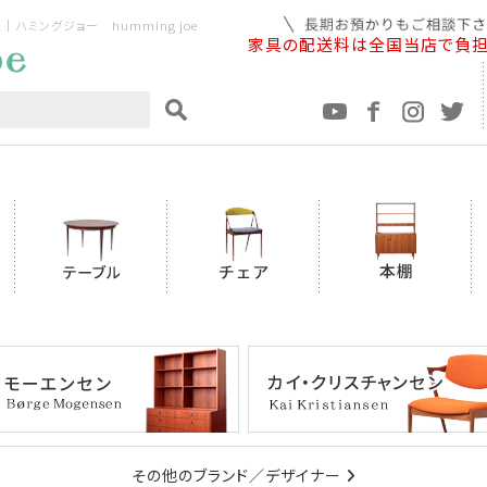
ミングジョー humming joe
家具の配送料は全国当店で負
その他のブランド／デザイナー