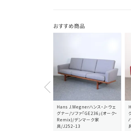
おすすめ商品
J.Wegnerハンス・J・ウェ
Hans J.Wegnerハンス・J・ウェ
ソファ「GE236」(オーク・
グナー/ソファ「GE235」(オーク/
x)/デンマーク家
ハリンダル・RE)/デンマーク家
2-13
具/J258-2