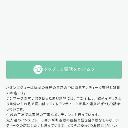
タップして電話をかける
ハミングジョーは福岡の糸島の自然の中にあるアンティーク家具と雑貨
のお店です。
デンマークの古い窓を使った黒い建物には、年に 3 回、北欧やイギリスよ
り自分たちの足で買い付けてくるアンティーク家具と雑貨がぎっしり詰ま
っています。
併設の工房では家具の丁寧なメンテナンスも行っています。
先人達のインスピレーションがお客様の感性と響き合う様なそんなアン
ティークの店にしたいと思っています。 どうぞごゆっくりお過しください。