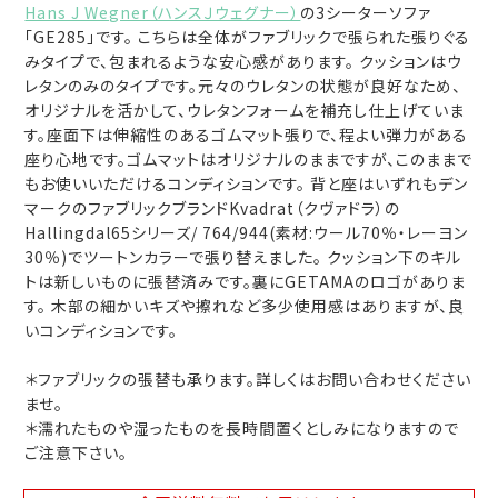
Hans J Wegner（ハンスＪウェグナー）
の3シーターソファ
「GE285」です。 こちらは全体がファブリックで張られた張りぐる
みタイプで、包まれるような安心感があります。 クッションはウ
レタンのみのタイプです。元々のウレタンの状態が良好なため、
オリジナルを活かして、ウレタンフォームを補充し仕上げていま
す。座面下は伸縮性のあるゴムマット張りで、程よい弾力がある
座り心地です。ゴムマットはオリジナルのままですが、このままで
もお使いいただけるコンディションです。 背と座はいずれもデン
マークのファブリックブランドKvadrat（クヴァドラ）の
Hallingdal65シリーズ/ 764/944(素材:ウール70％・レーヨン
30％)でツートンカラーで張り替えました。 クッション下のキル
トは新しいものに張替済みです。裏にGETAMAのロゴがありま
す。 木部の細かいキズや擦れなど多少使用感はありますが、良
いコンディションです。
＊ファブリックの張替も承ります。詳しくはお問い合わせください
ませ。
＊濡れたものや湿ったものを長時間置くとしみになりますので
ご注意下さい。