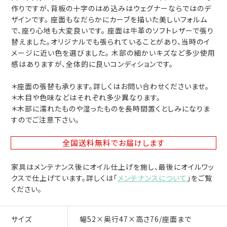
作りですが、背板の十字のはめ込みはウェグナーならではのデ
ザインです。 座面もなだらかにカーブを描いた美しいフォルム
で、座り心地も大変良いです。 座面は牛革のソフトレザーで張り
替えました。オリジナルでも張られていることがあり、当時のイ
メージに近い色を選びました。 木部の細かいキズなど多少使用
感はありますが、全体的に良いコンディションです。
＊座面の張替も承ります。詳しくはお問い合わせくださいませ。
＊木目や色味などはそれぞれ多少異なります。
＊木部に濡れたものや湿ったものを長時間置くとしみになりま
すのでご注意下さい。
全国送料無料
でお届けします
家具はメンテナンス後にオイル仕上げを施し、最後にオイルワッ
クスで仕上げています。詳しくは「
メンテナンスについて
」をご覧
ください。
サイズ
幅52×奥行47×高さ76/座面まで