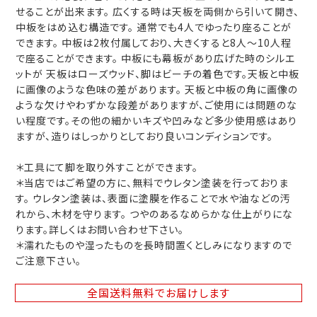
せることが出来ます。 広くする時は天板を両側から引いて開き、
中板をはめ込む構造です。 通常でも4人でゆったり座ることが
できます。 中板は2枚付属しており、大きくすると8人～10人程
で座ることができます。 中板にも幕板があり広げた時のシルエ
ットが 天板はローズウッド、脚はビーチの着色です。天板と中板
に画像のような色味の差があります。 天板と中板の角に画像の
ような欠けやわずかな段差がありますが、ご使用には問題のな
い程度です。その他の細かいキズや凹みなど多少使用感はあり
ますが、造りはしっかりとしており良いコンディションです。
＊工具にて脚を取り外すことができます。
＊当店ではご希望の方に、無料でウレタン塗装を行っておりま
す。 ウレタン塗装は、表面に塗膜を作ることで水や油などの汚
れから、木材を守ります。 つやのあるなめらかな仕上がりにな
ります。詳しくはお問い合わせ下さい。
＊濡れたものや湿ったものを長時間置くとしみになりますので
ご注意下さい。
全国送料無料
でお届けします