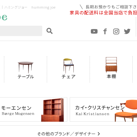
ミングジョー humming joe
家具の配送料は全国当店で負
その他のブランド／デザイナー