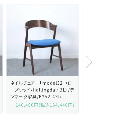
Kai Kristiansenカイ・クリスチ
Johannes Andersen
ャンセン/ダイニングチェアー
ス・アンダーセン/サイドボ
「No.42」（ローズウッド・レザー
「model 160」（ローズウッ
黒）/デンマーク家具/J252-57j
デンマーク家具/J219-30
175,600円(税込193,160円)
602,000円(税込662,2