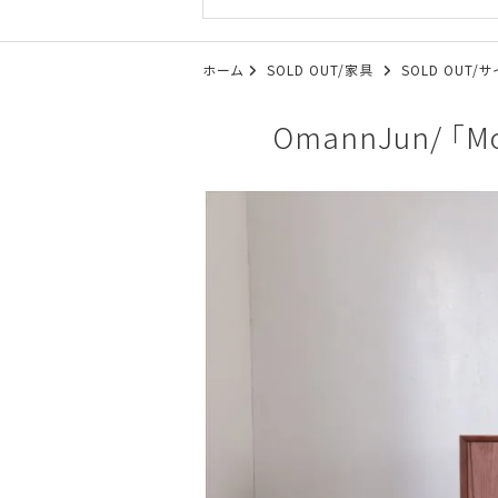
ホーム
SOLD OUT/家具
SOLD OUT
OmannJun/ 「