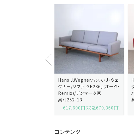
J.Wegnerハンス・J・ウェ
Hans J.Wegnerハンス・J・ウェ
ソファ「GE236」(オーク・
グナー/ソファ「GE235」(オーク/
x)/デンマーク家
ハリンダル・RE)/デンマーク家
2-13
具/J258-2
,600円(税込679,360円)
629,200円(税込692,120円)
コンテンツ