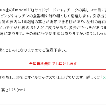
Jun社の「model13」サイドボードです。 チークの美しい木
リビングやキッチンの食器棚や飾り棚として活躍します。 引き
右側の扉内は16段階の高さが調節できる棚があり、左側の扉
にくいですが棚板のほとんどに反りがあり、多少がたつきがあり
角にあります。 その他にも少使用感はありますが、造りはしっ
置くとしみになりますのでご注意下さい。
全国送料無料
でお届けします
を施し、最後にオイルワックスで仕上げています。 詳しくは「
高さ125（cm）