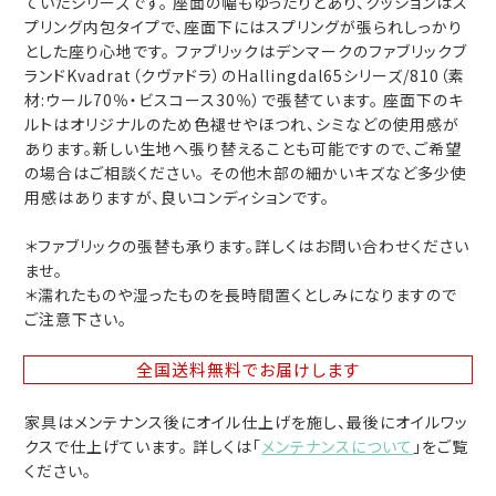
ていたシリーズです。 座面の幅もゆったりとあり、クッションはス
プリング内包タイプで、座面下にはスプリングが張られしっかり
とした座り心地です。 ファブリックはデンマークのファブリックブ
ランドKvadrat（クヴァドラ）のHallingdal65シリーズ/810（素
材:ウール70％・ビスコース30％）で張替ています。 座面下のキ
ルトはオリジナルのため色褪せやほつれ、シミなどの使用感が
あります。新しい生地へ張り替えることも可能ですので、ご希望
の場合はご相談ください。 その他木部の細かいキズなど多少使
用感はありますが、良いコンディションです。
＊ファブリックの張替も承ります。詳しくはお問い合わせください
ませ。
＊濡れたものや湿ったものを長時間置くとしみになりますので
ご注意下さい。
全国送料無料
でお届けします
家具はメンテナンス後にオイル仕上げを施し、最後にオイルワッ
クスで仕上げています。 詳しくは「
メンテナンスについて
」をご覧
ください。