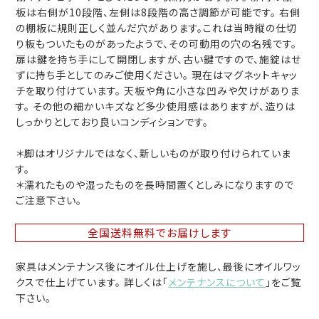
板は右側が10段階、左側は8段階の高さ調節が可能です。 右側
の棚板に規則正しく並んだ穴があります。これは当時縦の仕切
り板もついたものがあったようで、その可動用の穴の名残です。
扉は鍵を持ち手にして開閉しますが、古い鍵ですので、施錠はせ
ずに持ち手としてのみご使用ください。 現在はマグネットキャッ
チを取り付けています。 天板や角に小さな凹みや欠けがありま
す。 その他の細かいキズなど多少使用感はありますが、造りは
しっかりとしており良いコンディションです。
＊脚はオリジナルではなく、新しいものが取り付けられていま
す。
＊濡れたものや湿ったものを長時間置くとしみになりますので
ご注意下さい。
全国送料無料
でお届けします
家具はメンテナンス後にオイル仕上げを施し、最後にオイルワッ
クスで仕上げています。 詳しくは「
メンテナンスについて
」をご覧
下さい。