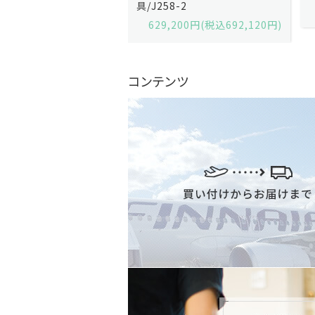
2-13
具/J258-2
,600円(税込679,360円)
629,200円(税込692,120円)
コンテンツ