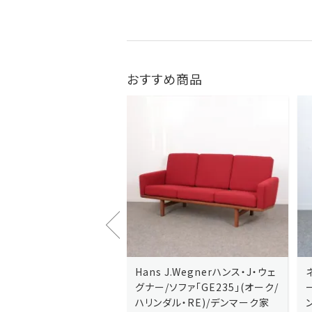
おすすめ商品
J.Wegnerハンス・J・ウェ
Hans J.Wegnerハンス・J・ウェ
ソファ「GE236」(オーク・
グナー/ソファ「GE235」(オーク/
x)/デンマーク家
ハリンダル・RE)/デンマーク家