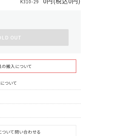
0円(税込0円)
K310-29
OLD OUT
具の搬入について
スについて
について問い合わせる