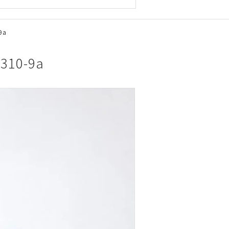
9a
10-9a