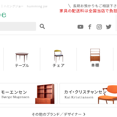
ミングジョー humming joe
家具の配送料は全国当店で負
その他のブランド／デザイナー