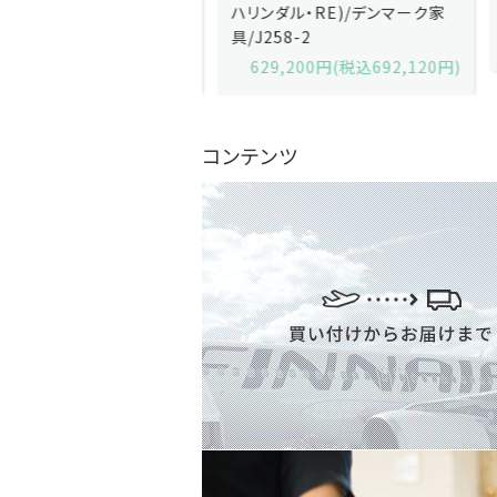
x)/デンマーク家
ハリンダル・RE)/デンマーク家
2-13
具/J258-2
,600円(税込679,360円)
629,200円(税込692,120円)
コンテンツ