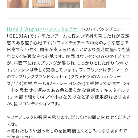
Hans J .Wegner（ハンスＪウェグナー）
のハイバックチェアー
「GE181A」です。 平たいアームに程よい傾斜の背もたれが安定
感のある座り心地です。ソファとチェアーの中間のような感じで
日常で使い易く、頭部が支えられることにより長時間座っても疲
れにくく快適な座り心地です。 座面はウレタンのみのタイプです
が、座面下にはスプリングが張られ、しっかりとした座り心地で
す。ウレタンは新しく交換しています。 ファブリックはデンマーク
のファブリックブランドKvadrat(クヴァドラ)のVanirシリー
ズ/773(素材:ウール92％・レーヨン8％)で張替えています。ツイ
ードを思わせる深みのある色と柔らかな質感のテキスタイルで
す。 木部の細かいキズや小さな欠けなど多少使用感はあります
が、良いコンディションです。
＊ファブリックの張替も承ります。詳しくはお問い合わせください
ませ。
＊濡れたものや湿ったものを長時間置くとしみになりますので
ご注意下さい。