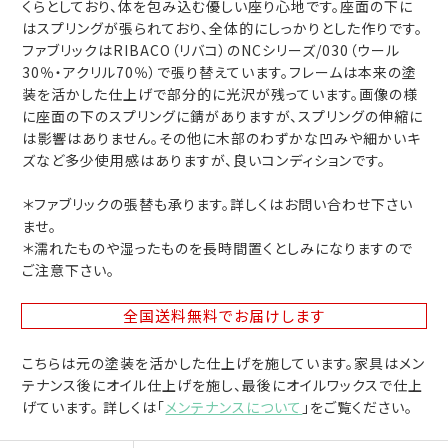
くらとしており、体を包み込む優しい座り心地です。座面の下に
はスプリングが張られており、全体的にしっかりとした作りです。
ファブリックはRIBACO（リバコ）のNCシリーズ/030（ウール
30％・アクリル70％）で張り替えています。フレームは本来の塗
装を活かした仕上げで部分的に光沢が残っています。画像の様
に座面の下のスプリングに錆がありますが、スプリングの伸縮に
は影響はありません。その他に木部のわずかな凹みや細かいキ
ズなど多少使用感はありますが、良いコンディションです。
＊ファブリックの張替も承ります。詳しくはお問い合わせ下さい
ませ。
＊濡れたものや湿ったものを長時間置くとしみになりますので
ご注意下さい。
全国送料無料
でお届けします
こちらは元の塗装を活かした仕上げを施しています。家具はメン
テナンス後にオイル仕上げを施し、最後にオイルワックスで仕上
げています。 詳しくは「
メンテナンスについて
」をご覧ください。