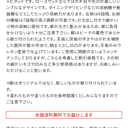
ャビネットです。 ローズウッドならではの木目や光沢が美しいシ
ンプルなデザインです。 ダイニングやリビングなどの収納棚や食
器棚などとしてたっぷり収納力があります。 左側は6段階、右側
の棚板は7段階の高さ調節が可能です。引き出し付きで細かい
小物の収納に便利です。扉が大きく重みがあるため、扉に負荷
をかけないよう十分ご注意下さい。 脚はビーチの着色であとか
ら取り付けられたようです。 天板に突板の浮きやはがれを補修
した箇所が数か所あり、触ると少し凹凸があります。天板のみウ
レタン塗装で仕上げています。 ご使用に問題のないようメンテ
ナンスしておりますが、こちらを考慮した割引価格です。 その他
の細かいキズや凹みなど多少使用感はありますが、お楽しみい
ただけることと思います。
＊脚はオリジナルではなく、新しいものが取り付けられていま
す。
＊濡れたものや湿ったものを長時間置くとしみになりますので
ご注意下さい。
全国送料無料
でお届けします