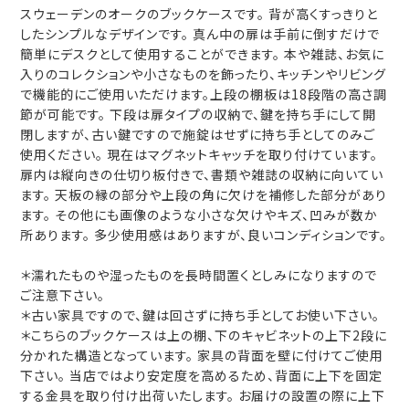
スウェーデンのオークのブックケースです。 背が高くすっきりと
したシンプルなデザインです。 真ん中の扉は手前に倒すだけで
簡単にデスクとして使用することができます。 本や雑誌、お気に
入りのコレクションや小さなものを飾ったり、キッチンやリビング
で機能的にご使用いただけます。上段の棚板は18段階の高さ調
節が可能です。 下段は扉タイプの収納で、鍵を持ち手にして開
閉しますが、古い鍵ですので施錠はせずに持ち手としてのみご
使用ください。 現在はマグネットキャッチを取り付けています。
扉内は縦向きの仕切り板付きで、書類や雑誌の収納に向いてい
ます。 天板の縁の部分や上段の角に欠けを補修した部分があり
ます。 その他にも画像のような小さな欠けやキズ、凹みが数か
所あります。 多少使用感はありますが、良いコンディションです。
＊濡れたものや湿ったものを長時間置くとしみになりますので
ご注意下さい。
＊古い家具ですので、鍵は回さずに持ち手としてお使い下さい。
＊こちらのブックケースは上の棚、下のキャビネットの上下2段に
分かれた構造となっています。 家具の背面を壁に付けてご使用
下さい。 当店ではより安定度を高めるため、背面に上下を固定
する金具を取り付け出荷いたします。 お届けの設置の際に上下