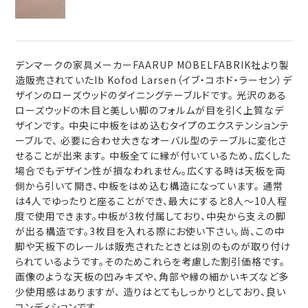
デンマークの家具メーカーFAARUP MOBELFABRIK社より製
造販売されていたIb Kofod Larsen（イブ・コホド・ラーセン）デ
ザインのローズウッドのダイニングテーブルドです。 光沢のある
ローズウッドの木目と美しい脚のフォルムが目を引く上質なデ
ザインです。 中央に中板をはめ込むタイプのエクステンションテ
ーブルで、 必要に合わせ大きなオーバル型のテーブルに変化さ
せることが出来ます。 中板全てに縁が付いているため、広くした
場合でもデザイン性が損なわれません。広くする時は天板を両
側から引いて開き、中板をはめ込む構造になっています。 通常
は4人でゆったりと座ることができ、最大にすると8人～10人程
度で使用できます。中板が3枚付属しており、中央から支えの脚
が出る構造です。3枚目を入れる際にお使い下さい。尚、この中
脚や天板下のレールは販売されたときとは別のものが取り付け
られているようです。そのためこれらを考慮した割引価格です。
画像のような天板の凹みキズや、角部や縁の細かいキズなど多
少使用感はありますが、 造りはとてもしっかりとしており、良い
コンディションです。