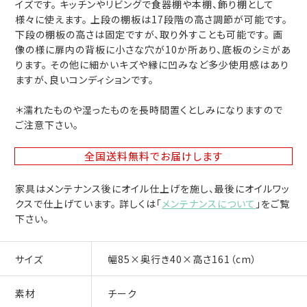
イズです。 キッチンやリビングで食器棚や本棚、飾り棚として
様々に使えます。 上段の棚板は17段階の高さ調節が可能です。
下段の棚板の高さは固定ですが、取り外すことも可能です。 画
像の様に扉内の背板に小さな穴が10か所あり、底板のシミがあ
ります。 その他に細かいキズや縁に凹みなど多少使用感はあり
ますが、良いコンディションです。
＊濡れたものや湿ったものを長時間置くとしみになりますので
ご注意下さい。
全国送料無料
でお届けします
家具はメンテナンス後にオイル仕上げを施し、最後にオイルワッ
クスで仕上げています。 詳しくは「
メンテナンスについて
」をご覧
下さい。
サイズ
幅85×奥行き40×高さ161（cm）
素材
チーク