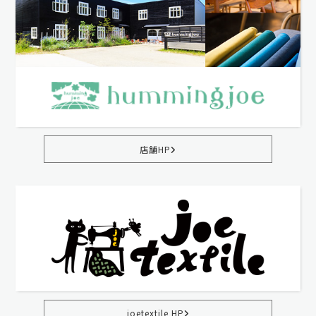
店舗HP
joetextile HP