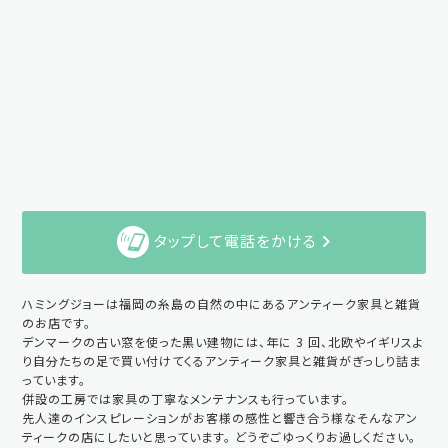
タップして電話をかける
ハミングジョーは福岡の糸島の自然の中にあるアンティーク家具と雑貨
のお店です。
デンマークの古い窓を使った黒い建物には、年に 3 回、北欧やイギリスよ
り自分たちの足で買い付けてくるアンティーク家具と雑貨がぎっしり詰ま
っています。
併設の工房では家具の丁寧なメンテナンスも行っています。
先人達のインスピレーションがお客様の感性と響き合う様なそんなアン
ティークの店にしたいと思っています。 どうぞごゆっくりお過しください。