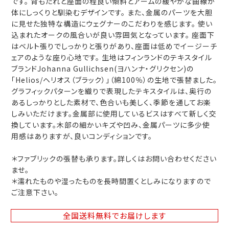
です。 背もたれと座面の程良い傾斜とアームの緩やかな曲線が
体にしっくりと馴染むデザインです。 また、金属のパーツを大胆
に見せた独特な構造にウェグナーのこだわりを感じます。 使い
込まれたオークの風合いが良い雰囲気となっています。 座面下
はベルト張りでしっかりと張りがあり、座面は低めでイージーチ
ェアのような座り心地です。 生地はフィンランドのテキスタイル
ブランドJohanna Gullichsen(ヨハンナ・グリクセン)の
「Helios/ヘリオス（ブラック）」（綿100％）の生地で張替ました。
グラフィックパターンを織りで表現したテキスタイルは、奥行の
あるしっかりとした素材で、色合いも美しく、季節を通してお楽
しみいただけます。金属部に使用しているビスはすべて新しく交
換しています。木部の細かいキズや凹み、金属パーツに多少使
用感はありますが、良いコンディションです。
＊ファブリックの張替も承ります。詳しくはお問い合わせください
ませ。
＊濡れたものや湿ったものを長時間置くとしみになりますので
ご注意下さい。
全国送料無料
でお届けします