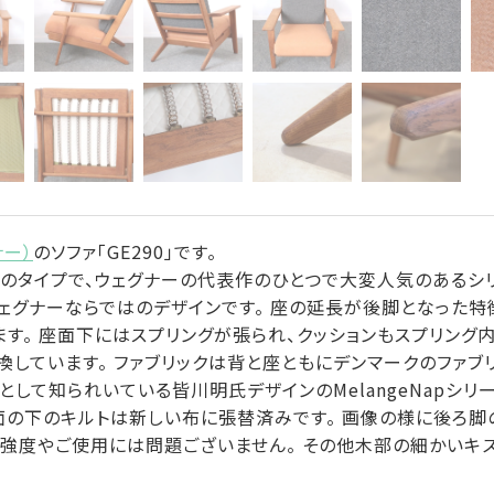
ナー）
のソファ「GE290」です。
のタイプで、ウェグナーの代表作のひとつで大変人気のあるシリ
ェグナーならではのデザインです。 座の延長が後脚となった特
ます。 座面下にはスプリングが張られ、クッションもスプリング
しています。 ファブリックは背と座ともにデンマークのファブリック
て知られいている皆川明氏デザインのMelangeNapシリーズ/
座面の下のキルトは新しい布に張替済みです。 画像の様に後ろ
 強度やご使用には問題ございません。 その他木部の細かいキ