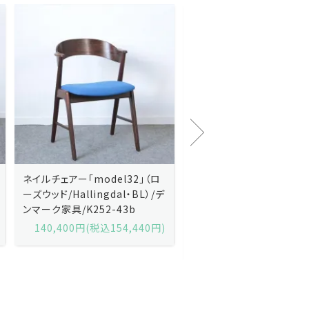
Kai Kristiansenカイ・クリスチ
Johannes Andersen
ャンセン/ダイニングチェアー
ス・アンダーセン/サイドボ
「No.42」（ローズウッド・レザー
「model 160」（ローズウッ
黒）/デンマーク家具/J252-57j
デンマーク家具/J219-30
175,600円(税込193,160円)
602,000円(税込662,2