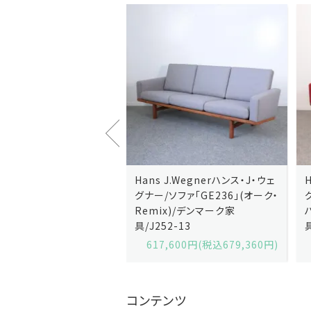
J.Wegnerハンス・J・ウェ
Hans J.Wegnerハンス・J・ウェ
ソファ「GE236」(オーク・
グナー/ソファ「GE235」(オーク/
x)/デンマーク家
ハリンダル・RE)/デンマーク家
2-13
具/J258-2
,600円(税込679,360円)
629,200円(税込692,120円)
コンテンツ