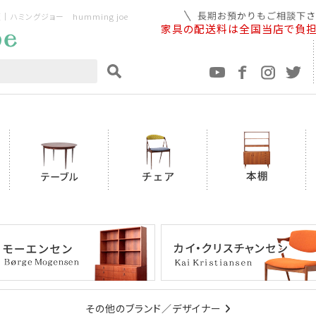
ミングジョー humming joe
家具の配送料は全国当店で負
その他のブランド／デザイナー