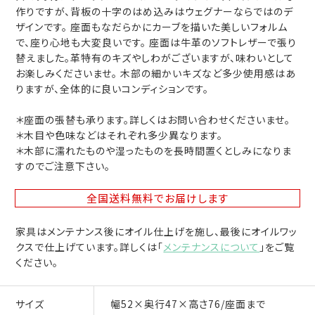
作りですが、背板の十字のはめ込みはウェグナーならではのデ
ザインです。 座面もなだらかにカーブを描いた美しいフォルム
で、座り心地も大変良いです。 座面は牛革のソフトレザーで張り
替えました。革特有のキズやしわがございますが、味わいとして
お楽しみくださいませ。 木部の細かいキズなど多少使用感はあ
りますが、全体的に良いコンディションです。
＊座面の張替も承ります。詳しくはお問い合わせくださいませ。
＊木目や色味などはそれぞれ多少異なります。
＊木部に濡れたものや湿ったものを長時間置くとしみになりま
すのでご注意下さい。
全国送料無料
でお届けします
家具はメンテナンス後にオイル仕上げを施し、最後にオイルワッ
クスで仕上げています。詳しくは「
メンテナンスについて
」をご覧
ください。
サイズ
幅52×奥行47×高さ76/座面まで