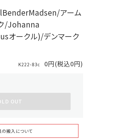
selBenderMadsen/アーム
/Johanna
thonusオークル)/デンマーク
0円(税込0円)
K222-83c
OLD OUT
具の搬入について