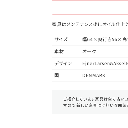
家具はメンテナンス後にオイル仕上げ
サイズ
幅64×奥行き56×高
素材
オーク
デザイン
EjnerLarsen&Aksel
国
DENMARK
ご紹介しています家具は全て古いユ
すので 新しい家具には無い雰囲気