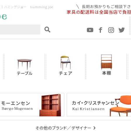
ミングジョー humming joe
家具の配送料は全国当店で負
その他のブランド／デザイナー