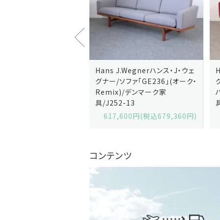
J.Wegnerハンス・J・ウェ
Hans J.Wegnerハンス・J・ウェ
ソファ「GE236」(オーク・
グナー/ソファ「GE235」(オーク/
x)/デンマーク家
ハリンダル・RE)/デンマーク家
2-13
具/J258-2
,600円(税込679,360円)
629,200円(税込692,120円)
コンテンツ