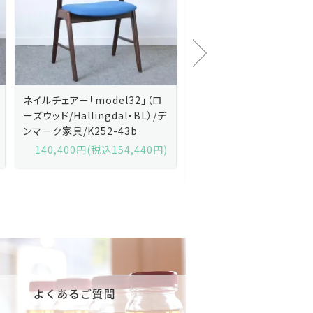
Kai Kristiansenカイ・クリスチ
Johannes Andersen
ャンセン/ダイニングチェアー
ス・アンダーセン/サイドボ
「No.42」（ローズウッド・レザー
「model 160」（ローズウッ
黒）/デンマーク家具/J252-57j
デンマーク家具/J219-30
175,600円(税込193,160円)
602,000円(税込662,2