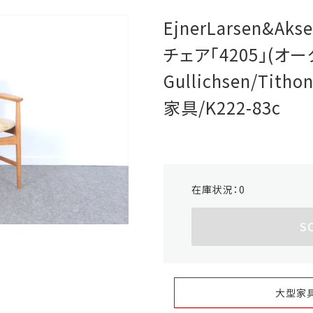
EjnerLarsen&Ak
チェア「4205」(オーク
Gullichsen/Ti
家具/K222-83c
在庫状況：
0
S
大型家