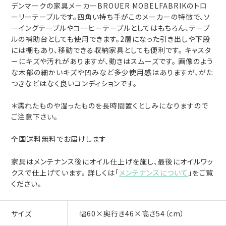
デンマークの家具メーカーBROUER MOBELFABRIKのトロ
ーリーテーブルです。四角い持ち手がこのメーカーの特徴で、ソ
ーイングテーブルやコーヒーテーブルとしてはもちろん、テーブ
ルの補助台としても使用できます。2層になった引き出しや下段
には棚もあり、移動できる収納家具としても便利です。 キャスタ
ーにキズや汚れがありますが、動きはスムーズです。 画像のよう
な木部の細かいキズや凹みなど多少使用感はありますが、がた
つきなどはなく良いコンディションです。
＊濡れたものや湿ったものを長時間置くとしみになりますので
ご注意下さい。
全国送料無料
でお届けします
家具はメンテナンス後にオイル仕上げを施し、最後にオイルワッ
クスで仕上げています。 詳しくは「
メンテナンスについて
」をご覧
ください。
サイズ
幅60×奥行き46×高さ54（cm）