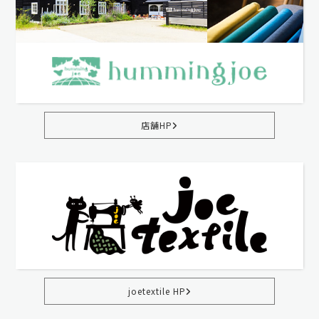
店舗HP
joetextile HP