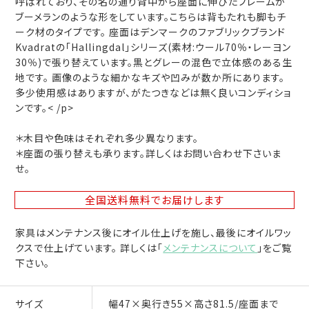
呼ばれており、その名の通り背中から座面に伸びたフレームが
ブーメランのような形をしています。こちらは背もたれも脚もチ
ーク材のタイプです。 座面はデンマークのファブリックブランド
Kvadratの「Hallingdal」シリーズ(素材:ウール70％・レーヨン
30％)で張り替えています。黒とグレーの混色で立体感のある生
地です。 画像のような細かなキズや凹みが数か所にあります。
多少使用感はありますが、がたつきなどは無く良いコンディショ
ンです。< /p>
＊木目や色味はそれぞれ多少異なります。
＊座面の張り替えも承ります。詳しくはお問い合わせ下さいま
せ。
全国送料無料
でお届けします
家具はメンテナンス後にオイル仕上げを施し、最後にオイルワッ
クスで仕上げています。 詳しくは「
メンテナンスについて
」をご覧
下さい。
サイズ
幅47×奥行き55×高さ81.5/座面まで