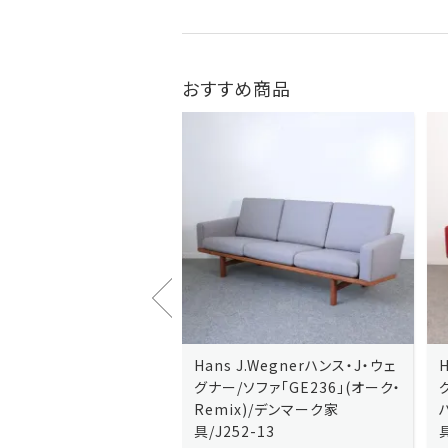
おすすめ商品
J.Wegnerハンス・J・ウェ
Hans J.Wegnerハンス・J・ウェ
ソファ「GE236」(オーク・
グナー/ソファ「GE235」(オーク/
x)/デンマーク家
ハリンダル・RE)/デンマーク家
2-13
具/J258-2