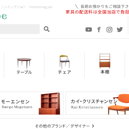
ミングジョー humming joe
家具の配送料は全国当店で負
その他のブランド／デザイナー