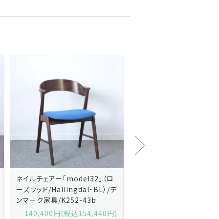
Kai Kristiansenカイ・クリスチ
Johannes Andersen
ャンセン/ダイニングチェアー
ス・アンダーセン/サイドボ
「No.42」（ローズウッド・レザー
「model 160」（ローズウッ
黒）/デンマーク家具/J252-57j
デンマーク家具/J219-30